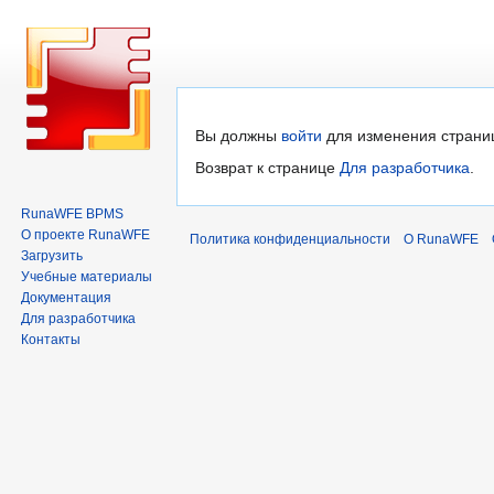
Перейти
Перейти
Вы должны
войти
для изменения страни
к
к
Возврат к странице
Для разработчика
.
навигации
поиску
RunaWFE BPMS
О проекте RunaWFE
Политика конфиденциальности
О RunaWFE
Загрузить
Учебные материалы
Документация
Для разработчика
Контакты