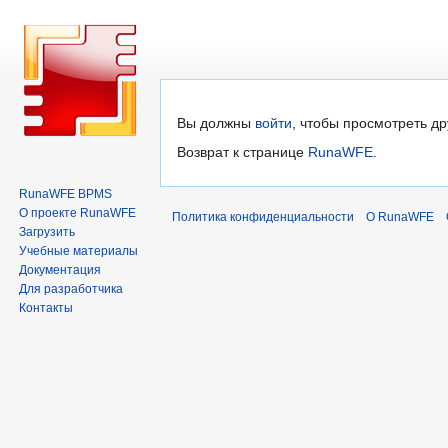
Перейти
Перейти
Вы должны
войти
, чтобы просмотреть др
к
к
Возврат к странице
RunaWFE
.
навигации
поиску
RunaWFE BPMS
О проекте RunaWFE
Политика конфиденциальности
О RunaWFE
Загрузить
Учебные материалы
Документация
Для разработчика
Контакты