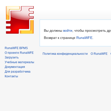
Перейти
Перейти
Вы должны
войти
, чтобы просмотреть др
к
к
Возврат к странице
RunaWFE
.
навигации
поиску
RunaWFE BPMS
О проекте RunaWFE
Политика конфиденциальности
О RunaWFE
Загрузить
Учебные материалы
Документация
Для разработчика
Контакты