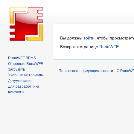
Перейти
Перейти
Вы должны
войти
, чтобы просмотрет
к
к
Возврат к странице
RunaWFE
.
навигации
поиску
RunaWFE BPMS
О проекте RunaWFE
Загрузить
Политика конфиденциальности
О RunaW
Учебные материалы
Документация
Для разработчика
Контакты