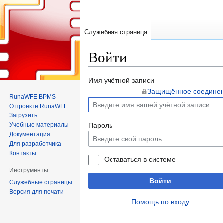
Служебная страница
Войти
Перейти
Перейти
Имя учётной записи
к
к
Защищённое соедине
RunaWFE BPMS
навигации
поиску
О проекте RunaWFE
Загрузить
Учебные материалы
Пароль
Документация
Для разработчика
Контакты
Оставаться в системе
Инструменты
Войти
Служебные страницы
Версия для печати
Помощь по входу