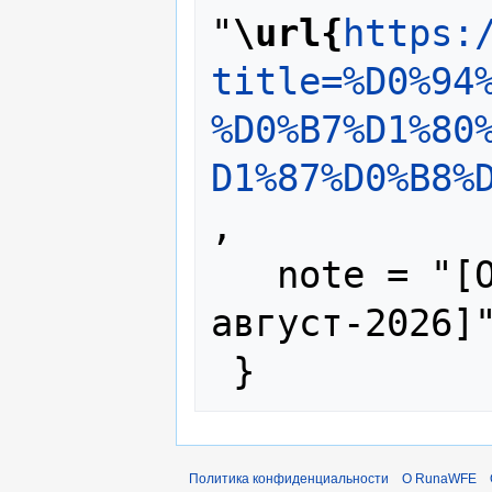
"
\url{
https:
title=%D0%94
%D0%B7%D1%80
D1%87%D0%B8%
,

   note = "[Online; accessed 7-
август-2026]"
Политика конфиденциальности
О RunaWFE