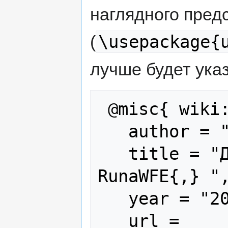
наглядного пред
\usepackage{
(
лучше будет указ
 @misc{ wiki:xxx,

   author = "RunaWFE",

   title = "Для разработчика --- 
RunaWFE{,} ",
   year = "2024",

   url = 