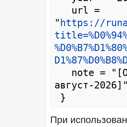
   url = 
"
https://run
title=%D0%94
%D0%B7%D1%80
D1%87%D0%B8%
   note = "[Online; accessed 7-
август-2026]"
При использова