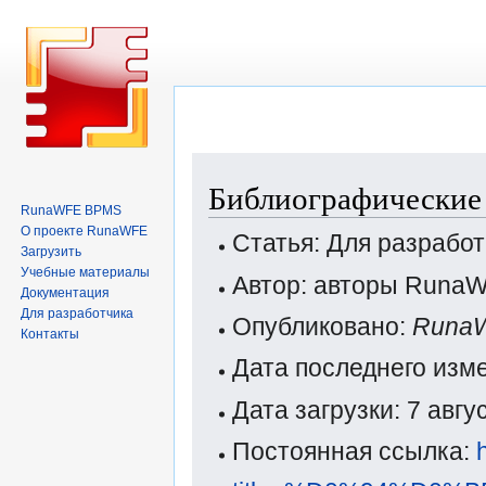
Перейти
Перейти
Библиографические 
к
к
RunaWFE BPMS
навигации
поиску
О проекте RunaWFE
Статья: Для разрабо
Загрузить
Учебные материалы
Автор: авторы Runa
Документация
Для разработчика
Опубликовано:
Runa
Контакты
Дата последнего изм
Дата загрузки: 7 авг
Постоянная ссылка: