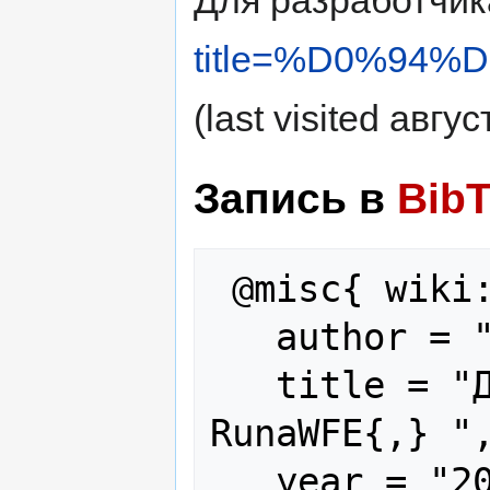
title=%D0%9
(last visited авгус
Запись в
Bib
 @misc{ wiki:xxx,

   author = "RunaWFE",

   title = "Для разработчика --- 
RunaWFE{,} ",
   year = "2024",
