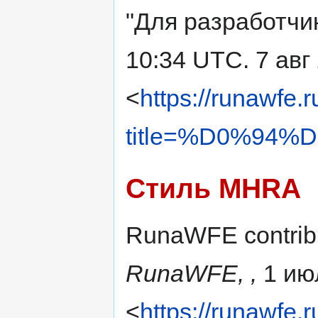
"Для разработчи
10:34 UTC. 7 авг
<
https://runawfe.
title=%D0%9
Стиль MHRA
RunaWFE contribu
RunaWFE, ,
1 ию
<
https://runawfe.