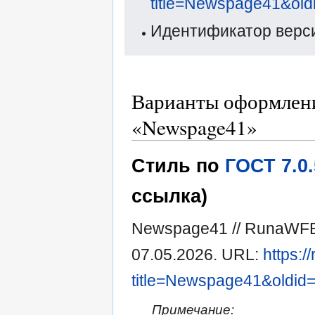
title=Newspage41&old
Идентификатор верси
Варианты оформлени
«Newspage41»
Стиль по
ГОСТ 7.0
ссылка)
Newspage41 // RunaWFE
07.05.2026. URL:
https:/
title=Newspage41&oldid
Примечание: