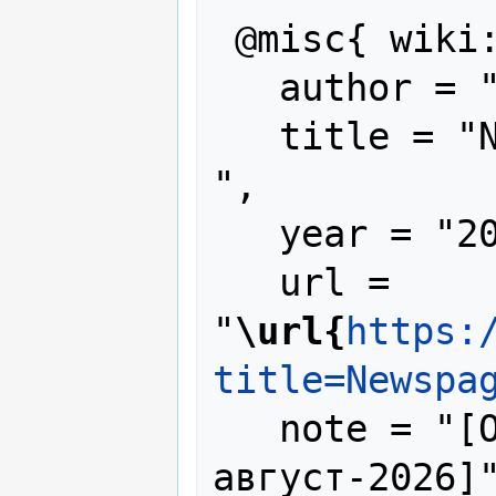
 @misc{ wiki:xxx,

   author = "RunaWFE",

   title = "Newspage41 --- RunaWFE{,} 
",

   year = "2026",

   url = 
"
\url{
https:
title=Newspa
   note = "[Online; accessed 8-
август-2026]"