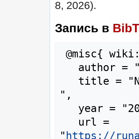
8, 2026).
Запись в
Bib
 @misc{ wiki:xxx,

   author = "RunaWFE",

   title = "Newspage41 --- RunaWFE{,} 
",

   year = "2026",

   url = 
"
https://run