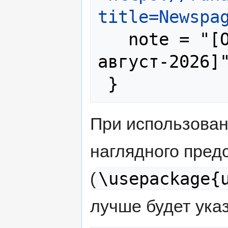
title=Newspa
   note = "[Online; accessed 8-
август-2026]"
При использова
наглядного пред
\usepackage{
(
лучше будет указ