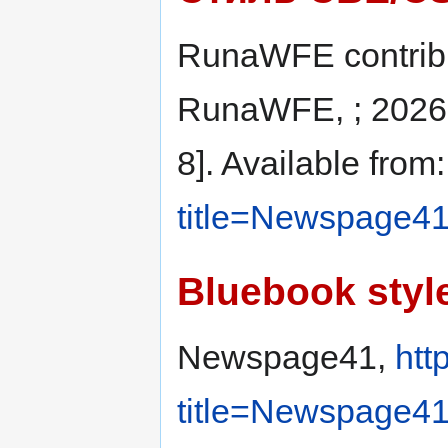
RunaWFE contribu
RunaWFE, ; 2026 
8]. Available from
title=Newspage4
Bluebook styl
Newspage41,
htt
title=Newspage4