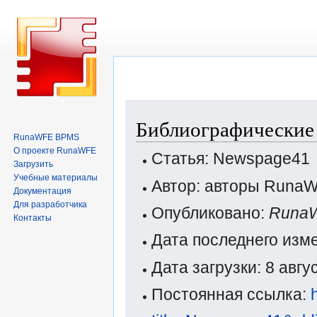
Перейти
Перейти
Библиографические 
к
к
RunaWFE BPMS
навигации
поиску
О проекте RunaWFE
Статья: Newspage41
Загрузить
Учебные материалы
Автор: авторы Runa
Документация
Для разработчика
Опубликовано:
Runa
Контакты
Дата последнего изм
Дата загрузки: 8 авг
Постоянная ссылка: