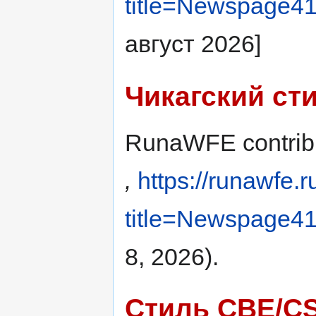
title=Newspage4
август 2026]
Чикагский ст
RunaWFE contrib
,
https://runawfe.
title=Newspage4
8, 2026).
Стиль CBE/C