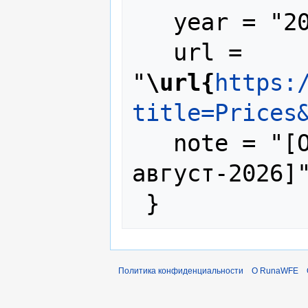
   year = "2025",

   url = 
"
\url{
https:
title=Prices
   note = "[Online; accessed 7-
август-2026]"
Политика конфиденциальности
О RunaWFE