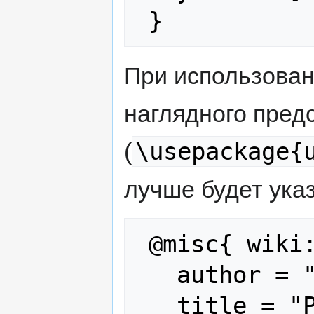
При использова
наглядного пред
\usepackage{
(
лучше будет указ
 @misc{ wiki:xxx,

   author = "RunaWFE",

   title = "Prices --- RunaWFE{,} ",
