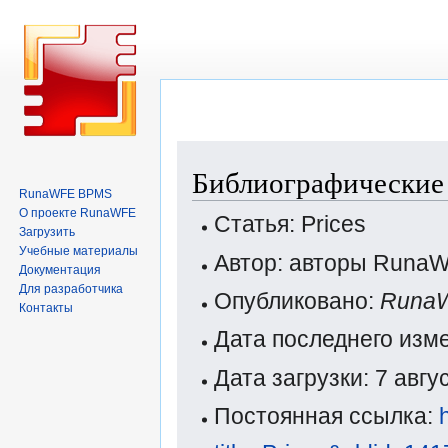
Перейти
Перейти
Библиографические 
к
к
RunaWFE BPMS
навигации
поиску
О проекте RunaWFE
Статья: Prices
Загрузить
Учебные материалы
Автор: авторы Runa
Документация
Для разработчика
Опубликовано:
Runa
Контакты
Дата последнего изме
Дата загрузки: 7 авг
Постоянная ссылка: