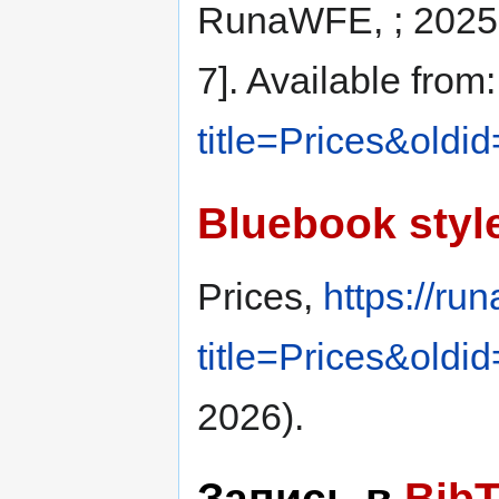
RunaWFE, ; 2025 
7]. Available from
title=Prices&oldi
Bluebook styl
Prices,
https://ru
title=Prices&oldi
2026).
Запись в
Bib