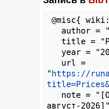
 @misc{ wiki:xxx,

   author = "RunaWFE",

   title = "Prices --- RunaWFE{,} ",

   year = "2025",

   url = 
"
https://run
title=Prices
   note = "[Online; accessed 7-
август-2026]"