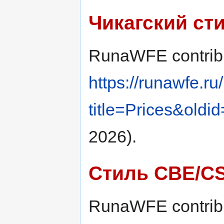
Чикагский ст
RunaWFE contribu
https://runawfe.ru
title=Prices&oldi
2026).
Стиль CBE/C
RunaWFE contribut