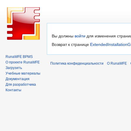
Перейти
Перейти
Вы должны
войти
для изменения страни
к
к
Возврат к странице
ExtendedInstallationG
навигации
поиску
RunaWFE BPMS
О проекте RunaWFE
Политика конфиденциальности
О RunaWFE
Загрузить
Учебные материалы
Документация
Для разработчика
Контакты