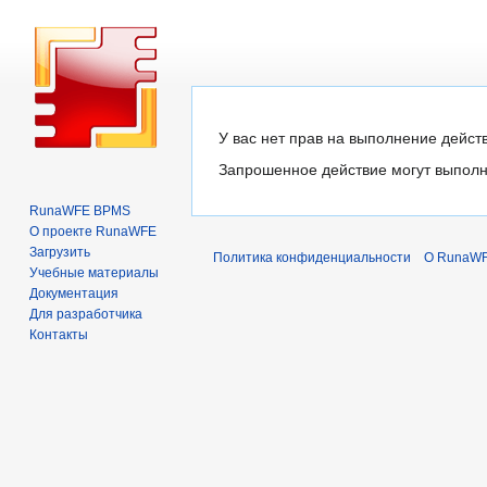
Перейти
Перейти
У вас нет прав на выполнение действ
к
к
Запрошенное действие могут выполн
навигации
поиску
RunaWFE BPMS
О проекте RunaWFE
Загрузить
Политика конфиденциальности
О RunaW
Учебные материалы
Документация
Для разработчика
Контакты