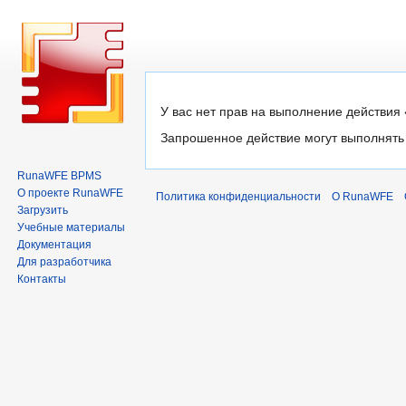
Перейти
Перейти
У вас нет прав на выполнение действия
к
к
Запрошенное действие могут выполнять 
навигации
поиску
RunaWFE BPMS
О проекте RunaWFE
Политика конфиденциальности
О RunaWFE
Загрузить
Учебные материалы
Документация
Для разработчика
Контакты