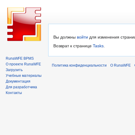
Перейти
Перейти
Вы должны
войти
для изменения страни
к
к
Возврат к странице
Tasks
.
навигации
поиску
RunaWFE BPMS
О проекте RunaWFE
Политика конфиденциальности
О RunaWFE
Загрузить
Учебные материалы
Документация
Для разработчика
Контакты