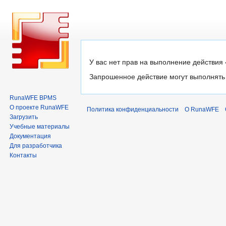
Перейти
Перейти
У вас нет прав на выполнение действия 
к
к
Запрошенное действие могут выполнять 
навигации
поиску
RunaWFE BPMS
О проекте RunaWFE
Политика конфиденциальности
О RunaWFE
Загрузить
Учебные материалы
Документация
Для разработчика
Контакты