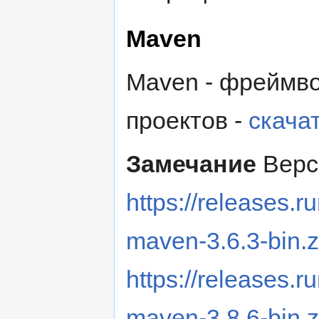
Maven
Maven - фреймво
проектов -
скача
Замечание
Верси
https://releases.
maven-3.6.3-bin.z
https://releases.
maven-3.8.6-bin.z