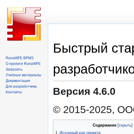
Перейти
Перейти
Быстрый ста
к
к
навигации
поиску
RunaWFE BPMS
разработчик
О проекте RunaWFE
Загрузить
Учебные материалы
Документация
Для разработчика
Версия 4.6.0
Контакты
© 2015-2025, ОО
Содержание
1
Исходный код проекта