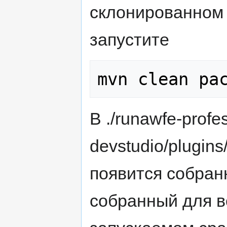
склонированном 
запустите
В ./runawfe-profe
devstudio/plugins
появится собран
собранный для в