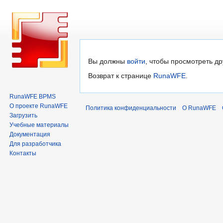
Перейти
Перейти
Вы должны
войти
, чтобы просмотреть др
к
к
Возврат к странице
RunaWFE
.
навигации
поиску
RunaWFE BPMS
О проекте RunaWFE
Политика конфиденциальности
О RunaWFE
Загрузить
Учебные материалы
Документация
Для разработчика
Контакты