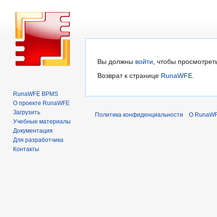
Перейти
Перейти
Вы должны
войти
, чтобы просмотрет
к
к
Возврат к странице
RunaWFE
.
навигации
поиску
RunaWFE BPMS
О проекте RunaWFE
Загрузить
Политика конфиденциальности
О RunaW
Учебные материалы
Документация
Для разработчика
Контакты