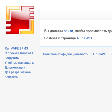
Перейти
Перейти
Вы должны
войти
, чтобы просмотреть др
к
к
Возврат к странице
RunaWFE
.
навигации
поиску
RunaWFE BPMS
О проекте RunaWFE
Политика конфиденциальности
О RunaWFE
Загрузить
Учебные материалы
Документация
Для разработчика
Контакты