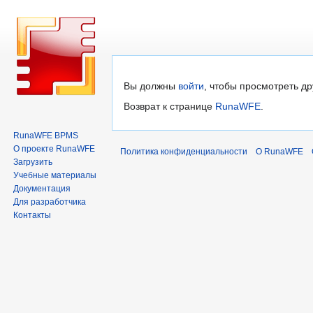
Перейти
Перейти
Вы должны
войти
, чтобы просмотреть др
к
к
Возврат к странице
RunaWFE
.
навигации
поиску
RunaWFE BPMS
О проекте RunaWFE
Политика конфиденциальности
О RunaWFE
Загрузить
Учебные материалы
Документация
Для разработчика
Контакты