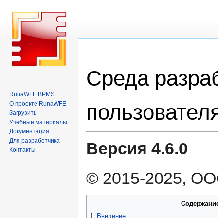
Перейти
Перейти
Среда разраб
к
к
навигации
поиску
RunaWFE BPMS
пользовател
О проекте RunaWFE
Загрузить
Учебные материалы
Документация
Для разработчика
Версия 4.6.0
Контакты
© 2015-2025, ОО
Содержани
1
Введение