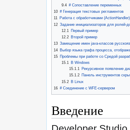
9.4
#
Сопоставление переменных
10
#
Генерация текстовых регламентов
11
Работа с обработчиками (ActionHandler)
12
Задание инициализаторов для ролей-д
12.1
Первый пример
12.2
Второй пример
13
Замещение имен java-классов русскоя
14
Выбор языка графа процесса, отображ
15
Проблемы при работе со Средой разра
15.1
В Windows
15.1.1
Рекурсивное появление ди
15.1.2
Панель инструментов скры
15.2
В Linux
16
#
Соединение с WFE-сервером
Введение
Developer Studio