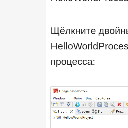
Щёлкните двойн
HelloWorldProce
процесса: