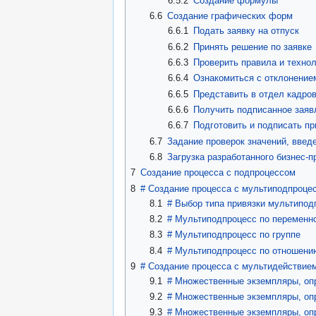
6.5.2
Создание формулы
6.6
Создание графических форм
6.6.1
Подать заявку на отпуск
6.6.2
Принять решение по заявке
6.6.3
Проверить правила и техно
6.6.4
Ознакомиться с отклонение
6.6.5
Представить в отдел кадров
6.6.6
Получить подписанное заяв
6.6.7
Подготовить и подписать пр
6.7
Задание проверок значений, введ
6.8
Загрузка разработанного бизнес-п
7
Создание процесса с подпроцессом
8
#
Создание процесса с мультиподпроце
8.1
#
Выбор типа привязки мультипод
8.2
#
Мультиподпроцесс по переменн
8.3
#
Мультиподпроцесс по группе
8.4
#
Мультиподпроцесс по отношени
9
#
Создание процесса с мультидействие
9.1
#
Множественные экземпляры, оп
9.2
#
Множественные экземпляры, оп
9.3
#
Множественные экземпляры, оп