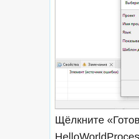
Щёлкните «Готов
HelloWorldProces