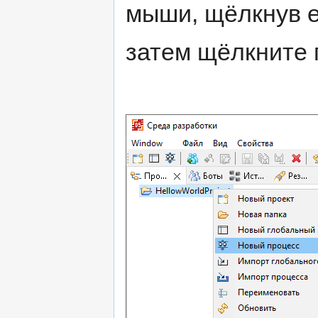
мыши, щёлкнув ею
затем щёлкните 