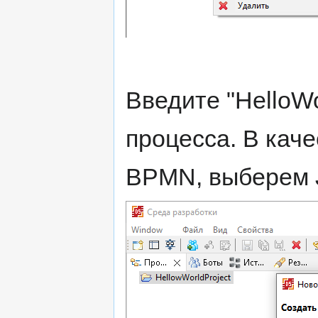
Введите "HelloWo
процесса. В кач
BPMN, выберем 