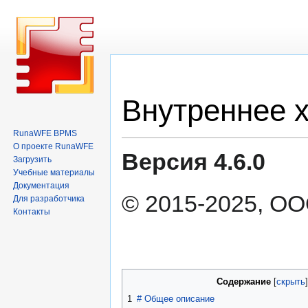
Перейти
Перейти
Внутреннее
к
к
навигации
поиску
RunaWFE BPMS
О проекте RunaWFE
Версия 4.6.0
Загрузить
Учебные материалы
Документация
© 2015-2025, ОО
Для разработчика
Контакты
Содержание
1
#
Общее описание