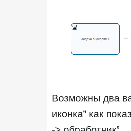
Возможны два ва
иконка” как пока
-> обработчик”