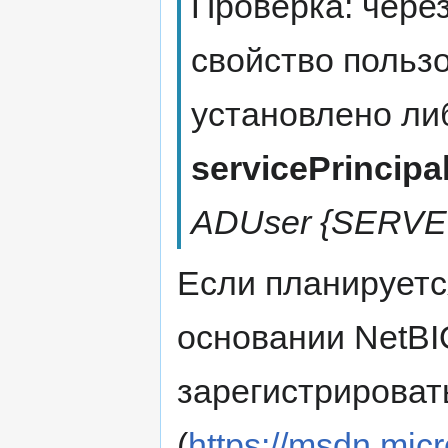
Проверка: чере
свойство польз
установлено ли
servicePrincip
ADUser {SERVER
Если планируетс
основании NetBI
зарегистрировать
(
https://msdn.mic