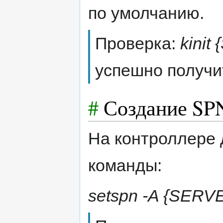
по умолчанию.
Проверка:
kini
успешно получит
#
Создание SP
На контроллере
команды:
setspn -A {SER