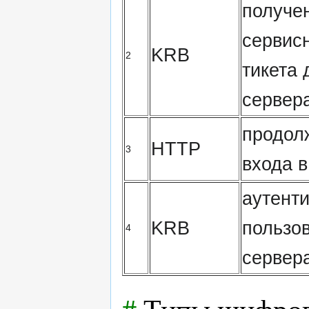
получе
сервис
KRB
2
тикета 
сервер
продол
HTTP
3
входа в
аутент
KRB
пользо
4
сервер