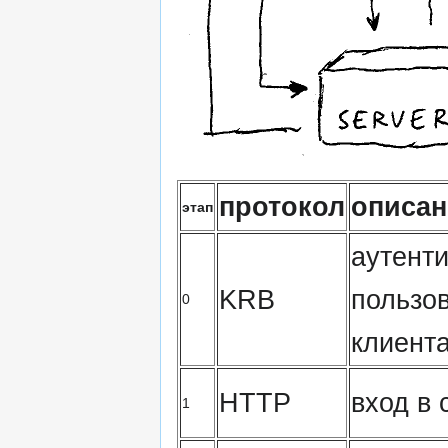
протокол
описан
этап
аутент
KRB
пользо
0
клиент
HTTP
вход в 
1