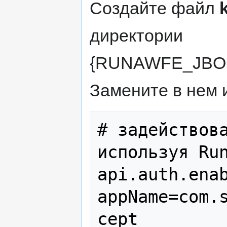
Создайте файл
директории
{RUNAWFE_JBOSS
Замените в нем 
# задействова
используя Run
api.auth.enab
appName=com.
cept
