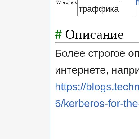
WireShark
траффика
#
Описание
Более строгое о
интернете, напр
https://blogs.tec
6/kerberos-for-th