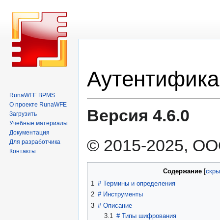
Перейти
Перейти
Аутентифика
к
к
навигации
поиску
RunaWFE BPMS
О проекте RunaWFE
Версия 4.6.0
Загрузить
Учебные материалы
Документация
© 2015-2025, ОО
Для разработчика
Контакты
Содержание
1
#
Термины и определения
2
#
Инструменты
3
#
Описание
3.1
#
Типы шифрования