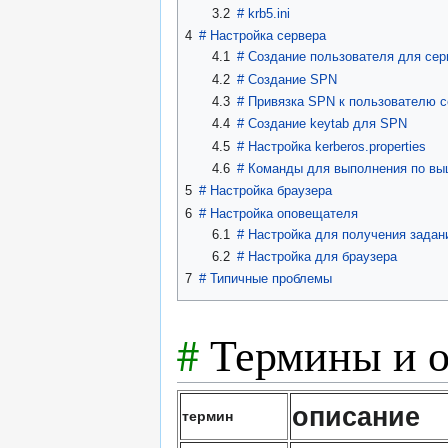
3.2
#
krb5.ini
4
#
Настройка сервера
4.1
#
Создание пользователя для сер
4.2
#
Создание SPN
4.3
#
Привязка SPN к пользователю с
4.4
#
Создание keytab для SPN
4.5
#
Настройка kerberos.properties
4.6
#
Команды для выполнения по вы
5
#
Настройка браузера
6
#
Настройка оповещателя
6.1
#
Настройка для получения задан
6.2
#
Настройка для браузера
7
#
Типичные проблемы
#
Термины и 
описание
термин