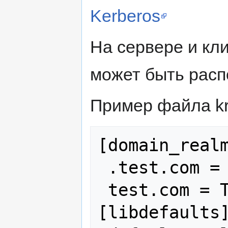
Kerberos
На сервере и кл
может быть распол
Пример файла kr
[domain_realm
 .test.com = TEST.COM

 test.com = TEST.COM

[libdefaults]