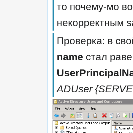
то почему-мо во
некорректным sa
Проверка: в св
name
стал раве
UserPrincipalN
ADUser {SERVER