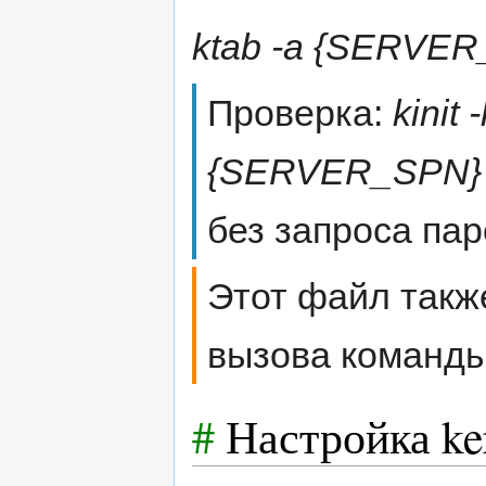
ktab -a {SERVER
Проверка:
kinit
{SERVER_SPN}
без запроса пар
Этот файл такж
вызова команды
#
Настройка ker