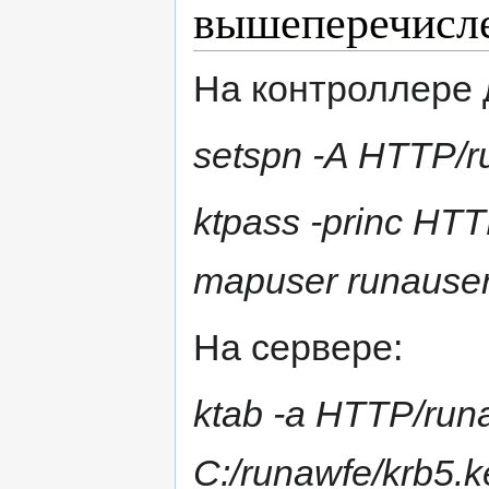
вышеперечисл
На контроллере 
setspn -A HTTP/r
ktpass -princ HTT
mapuser runause
На сервере:
ktab -a HTTP/runa
C:/runawfe/krb5.k