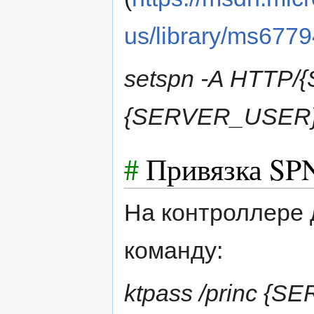
us/library/ms677
setspn -A HTTP
{SERVER_USER
#
Привязка SPN
На контроллере
команду:
ktpass /princ {