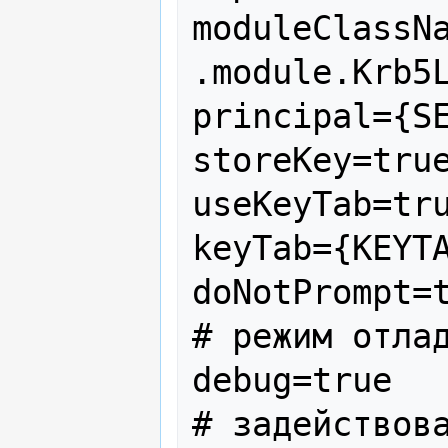
moduleClassN
.module.Krb5L
principal={SE
storeKey=true
useKeyTab=tru
keyTab={KEYTA
doNotPrompt=t
# режим отлад
debug=true

# задействова