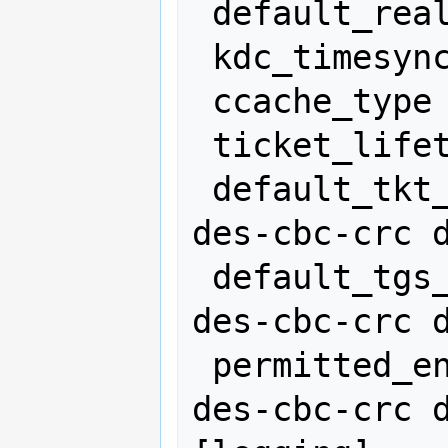
 default_realm = TEST.COM

 kdc_timesync = 1

 ccache_type = 4

 ticket_lifetime = 600

 default_tkt_enctypes = des-cbc-md5 
des-cbc-crc d
 default_tgs_enctypes = des-cbc-md5 
des-cbc-crc d
 permitted_enctypes = des-cbc-md5 
des-cbc-crc d