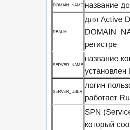
название д
DOMAIN_NAME
для Active D
DOMAIN_NA
REALM
регистре
название ко
SERVER_NAME
установлен
логин польз
SERVER_USER
работает R
SPN (Service
который соо