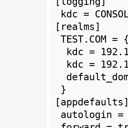
[logging]

 kdc = CONSOLE

[realms]

 TEST.COM = {

  kdc = 192.168.0.1

  kdc = 192.168.1.1

  default_domain = test.com

 }

[appdefaults]
 autologin = true

 forward = true
