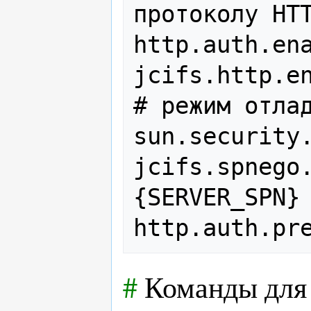
протоколу HTT
http.auth.ena
jcifs.http.en
# режим отлад
sun.security.
jcifs.spnego
{SERVER_SPN}

#
Команды для