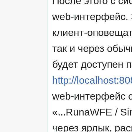
После этого с с
web-интерфейс. 
клиент-оповещат
так и через обы
будет доступен 
http://localhost:8
web-интерфейс 
«...RunaWFE / Si
через ярлык, ра