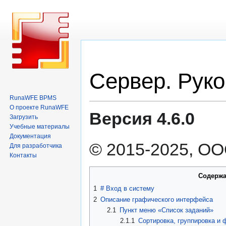
Перейти
Перейти
Сервер. Руко
к
к
навигации
поиску
RunaWFE BPMS
О проекте RunaWFE
Версия 4.6.0
Загрузить
Учебные материалы
Документация
© 2015-2025, ОО
Для разработчика
Контакты
Содерж
1
#
Вход в систему
2
Описание графического интерфейса
2.1
Пункт меню «Список заданий»
2.1.1
Сортировка, группировка и 