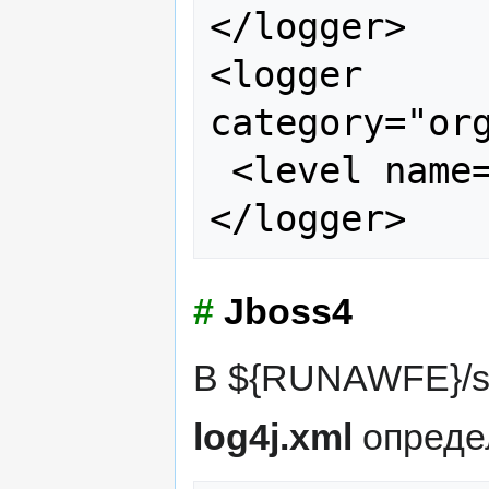
</logger>

<logger 
category="org
 <level name="FATAL"/>

#
Jboss4
В ${RUNAWFE}/ser
log4j.xml
опреде