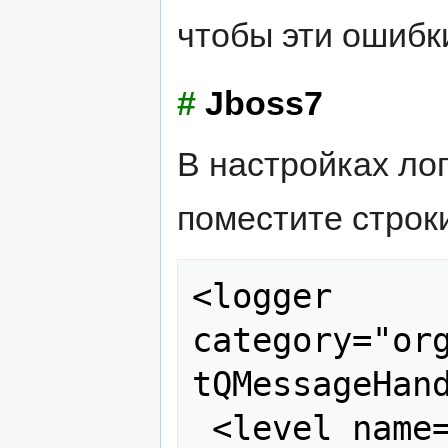
чтобы эти ошибки
#
Jboss7
В настройках лог
поместите строк
<logger 
category="or
tQMessageHand
 <level name="FATAL"/>
