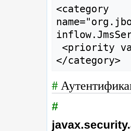
<category 
name="org.jb
inflow.JmsSer
 <priority value="FATAL"/>

#
Аутентифика
#
javax.security