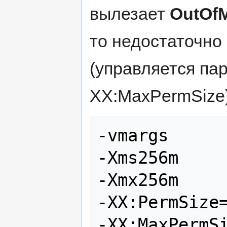
вылезает
OutOf
то недостаточно
(управляется па
XX:MaxPermSize)
-vmargs

-Xms256m

-Xmx256m

-XX:PermSize=