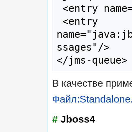
 <entry name="queue/bpmMessages"/>

 <entry 
name="java:j
ssages"/>

В качестве прим
Файл:Standalone
#
Jboss4