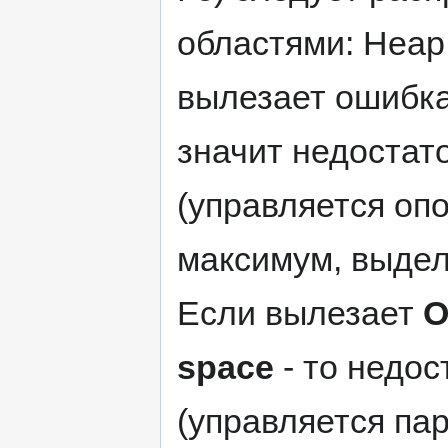
областями: Heap,
вылезает ошибк
значит недостато
(управляется оп
максимум, выдел
Если вылезает
O
space
- то недос
(управляется па