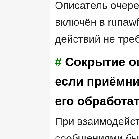
Описатель очер
включён в runaw
действий не треб
#
Сокрытие ош
если приёмни
его обработа
При взаимодейст
сообщениями бы