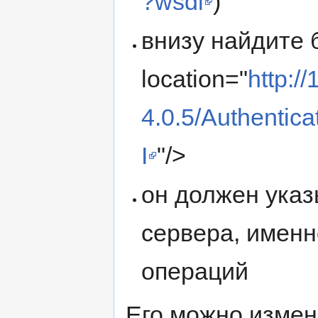
?wsdl
)
внизу найдите 
location="
http:/
4.0.5/Authentic
I
"/>
он должен указ
сервера, именн
операций
Его можно измен