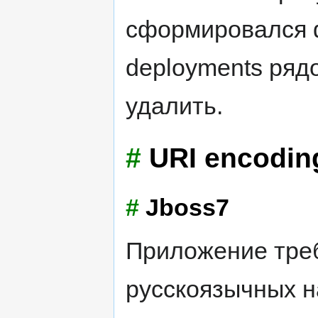
сформировался фа
deployments рядо
удалить.
#
URI encodin
#
Jboss7
Приложение треб
русскоязычных н