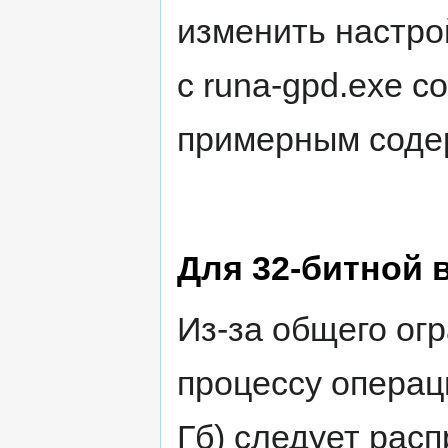
изменить настро
с runa-gpd.exe со
примерным сод
Для 32-битной 
Из-за общего ог
процессу операц
Гб) следует рас