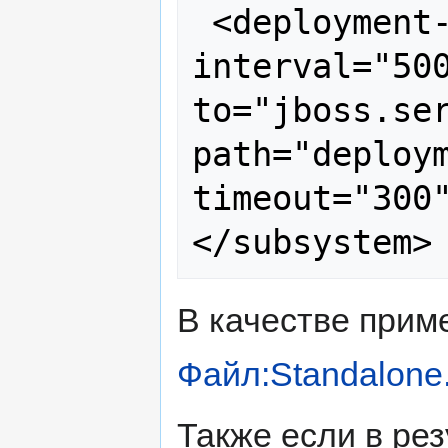
 <deployment-scanner scan-
interval="50
to="jboss.ser
path="deploy
timeout="300"
В качестве прим
Файл:Standalone
Также если в рез