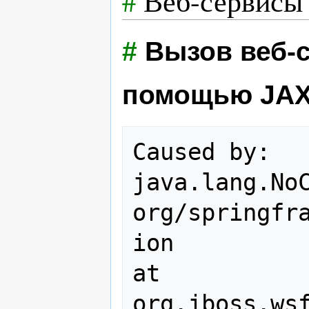
#
Веб-сервисы
#
Вызов веб-с
помощью JAX-
Caused by: 
java.lang.NoC
org/springfr
ion

at 
org.jboss.ws