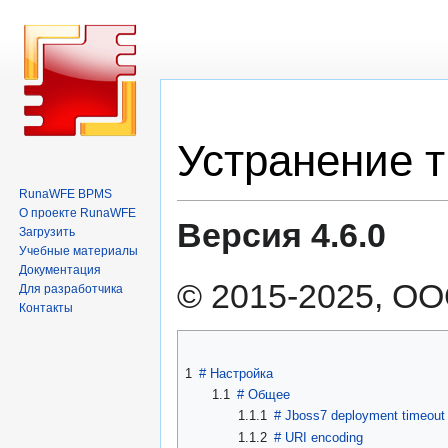
Перейти
Перейти
Устранение 
к
к
навигации
поиску
RunaWFE BPMS
О проекте RunaWFE
Версия 4.6.0
Загрузить
Учебные материалы
Документация
© 2015-2025, ОО
Для разработчика
Контакты
1
#
Настройка
1.1
#
Общее
1.1.1
#
Jboss7 deployment timeout
1.1.2
#
URI encoding