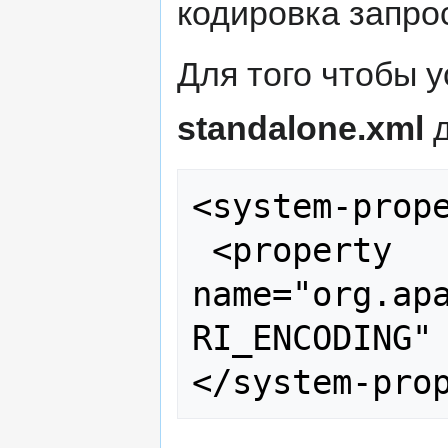
кодировка запро
Для того чтобы 
standalone.xml
д
<system-prope
 <property 
name="org.ap
RI_ENCODING" 