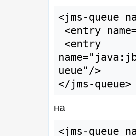
<jms-queue na
 <entry name="queue/jbpmQueue"/>

 <entry 
name="java:j
ueue"/>

на
<jms-queue na