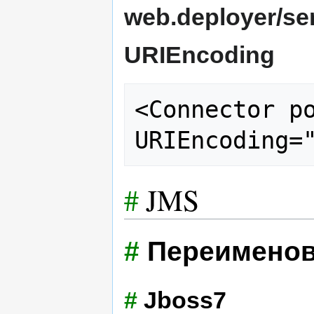
web.deployer/se
URIEncoding
<Connector po
#
JMS
#
Переименов
#
Jboss7