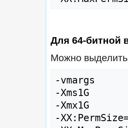
Для 64-битной 
Можно выделить
-vmargs

-Xms1G

-Xmx1G

-XX:PermSize=