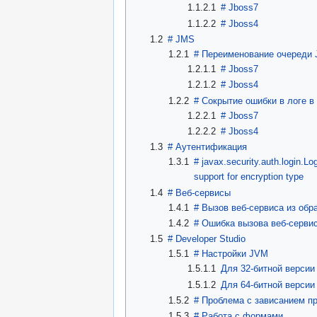
1.1.2.1
#
Jboss7
1.1.2.2
#
Jboss4
1.2
#
JMS
1.2.1
#
Переименование очереди
1.2.1.1
#
Jboss7
1.2.1.2
#
Jboss4
1.2.2
#
Сокрытие ошибки в логе в
1.2.2.1
#
Jboss7
1.2.2.2
#
Jboss4
1.3
#
Аутентификация
1.3.1
#
javax.security.auth.login.L
support for encryption type
1.4
#
Веб-сервисы
1.4.1
#
Вызов веб-сервиса из обр
1.4.2
#
Ошибка вызова веб-сервис
1.5
#
Developer Studio
1.5.1
#
Настройки JVM
1.5.1.1
Для 32-битной версии
1.5.1.2
Для 64-битной версии
1.5.2
#
Проблема с зависанием пр
1.5.3
#
Работа с формами