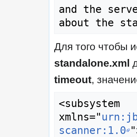
and the serve
Для того чтобы 
standalone.xml
д
timeout
, значени
<subsystem 
xmlns="
urn:j
scanner:1.0
"