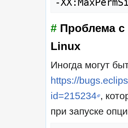
#
Проблема с
Linux
Иногда могут бы
https://bugs.ecli
id=215234
, кот
при запуске опц